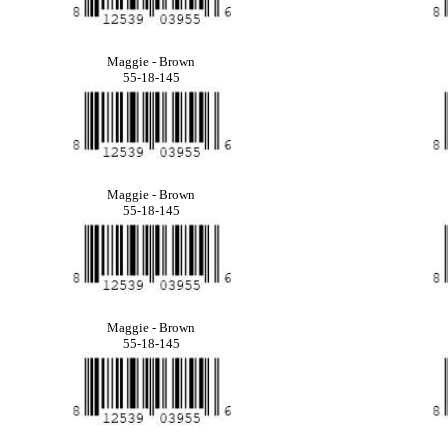
Maggie - Brown
55-18-145
Maggie - Brown
55-18-145
Maggie - Brown
55-18-145